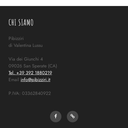
CHI SIAMO
Pibizziri
di Valentina Lussu
Via dei Giunchi 4
09026 San Sperate (CA)
Tel. +39 392 1880219
Email
info@pibizziri.it
P.IVA: 03362840922
Pibizziri
Gmaps:
su
dove