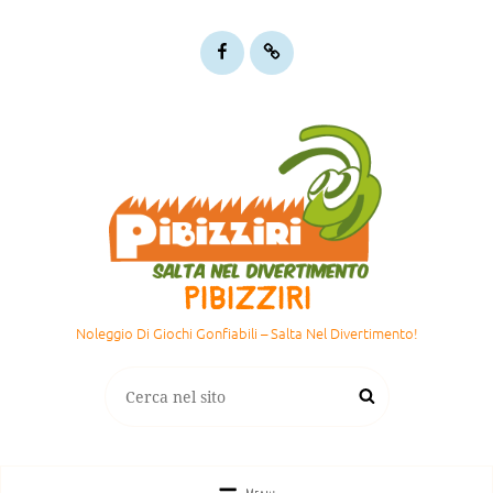
Pibizziri
Gmaps:
su
dove
Facebook
siamo
PIBIZZIRI
Noleggio Di Giochi Gonfiabili – Salta Nel Divertimento!
Search
Search
for: