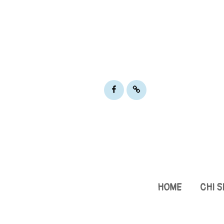
Pibizziri
Gmaps:
su
dove
Facebook
siamo
HOME
CHI 