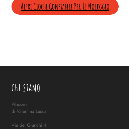
Altri Giochi Gonfiabili Per Il Noleggio
CHI SIAMO
Pibizziri
di Valentina Lussu
Via dei Giunchi 4