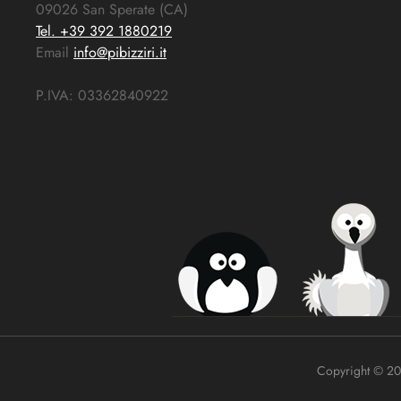
09026 San Sperate (CA)
Tel. +39 392 1880219
Email
info@pibizziri.it
P.IVA: 03362840922
Copyright © 2