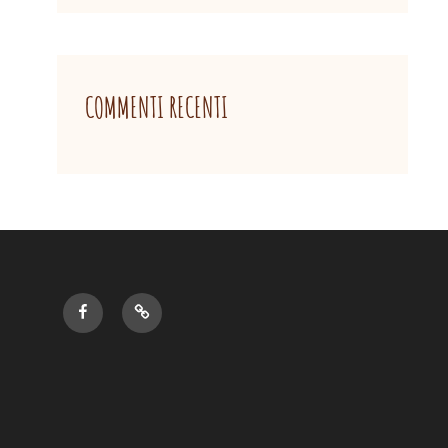
COMMENTI RECENTI
Pibizziri
Gmaps:
su
dove
Facebook
siamo