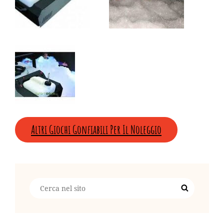
Altri Giochi Gonfiabili Per Il Noleggio
Search
Search
for: