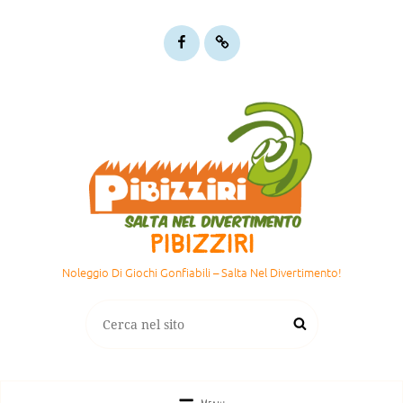
Pibizziri
Gmaps:
su
dove
Facebook
siamo
PIBIZZIRI
Noleggio Di Giochi Gonfiabili – Salta Nel Divertimento!
Search
Search
for: