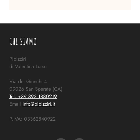
CHI SIAMO
Pibizziri
di Valentina Lussu
Via dei Giunchi 4
09026 San Sperate (CA)
Tel. +39 392 1880219
Email
info@pibizziri.it
P.IVA: 03362840922